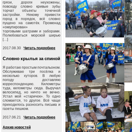
грязи, дороги неухожены,
повсюду словно кривые зубы
торчат объекты точечной
застройки. Некому привести
город в порядок, всё словно
пущено на самотёк. Променад
«оккупирован»
торговыми шатрами и заборами.
Полюбоваться морской ширью
[…]
2017.08.30
Читать подробнее
Словно крылья за спиной
Я работаю простым почтальоном.
Обслуживаю три посёлка и
несколько хуторов. В любую
погоду доставляю
корреспонденцию. Километры
туда, километры сюда. Выручал
велосипед, но ничто не вечно.
Устал мой «старичок». То одно
сломается, то другое. Всё чаще
приходилось разносить письма и
газеты пешком.
2017.06.21
Читать подробнее
Архив новостей