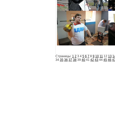
Страницы:
1
2
3 4
5
6
7
8
9
10
11
12
13
1
34
35
36
37
38
39
40
41
42
43
44
45
46
4
События
Партия
Руково
Новости
Устав ЛДПР
Биогра
Видеоматериалы
Гимн ЛДПР
Выступ
Фотоматериалы
Вступить в ЛДПР
Написа
История ЛДПР