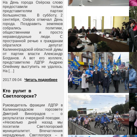
На День города Озёрска слово
предоставили только
представителям партии
большинства. В субботу, 2
сентября, Озёрск отмечал День
города. Поздравить земляков
собрались политики,
общественники и просто
неравнодушные люди. С
пространной речью к гражданам
обратился депутат
Калининградской областной думы
от партии власти Александр
Богданов. А вот его коллеге,
представителю ЛДПР Андрею
Олейнику выступить не удалось.
На […]
2017.09.04
Читать подробнее
Кто рулит в
Светлогорске?
Руководитель фракции ЛДПР в
Калининградском горсовете
Дмитрий Виноградов – о
результатах очередной поездки.
«Несколько дней назад мы
посетили Светлогорский
муниципалитет. Впечатления
нерадужные. Светлогорск – в