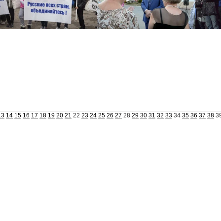
13
14
15
16
17
18
19
20
21
22
23
24
25
26
27
28
29
30
31
32
33
34
35
36
37
38
3