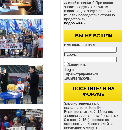
длиной в неделю? При наших
заросших ручьях, забитых
водоотводах, замусоренных
каналах последствия страшно
представить.
подробнее »
ВЫ НЕ ВОШЛИ
Имя пользователя
Пароль
Запомнить
Зарегистрироваться
Забыли пароль?
ПОСЕТИТЕЛИ НА
ФОРУМЕ
Зарегистрированные
пользователи:
Bing [Bot]
Всего посетителей:
16
, из них
зарегистрированных: 1, скрытых:
0 и гостей: 15 (основано на
активности пользователей за
последние 5 минут)