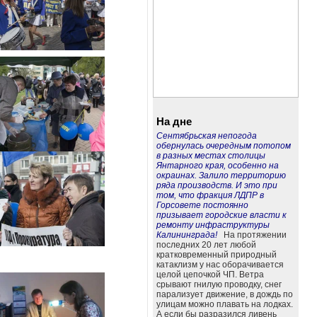
На дне
Сентябрьская непогода
обернулась очередным потопом
в разных местах столицы
Янтарного края, особенно на
окраинах. Залило территорию
ряда производств. И это при
том, что фракция ЛДПР в
Горсовете постоянно
призывает городские власти к
ремонту инфраструктуры
Калининграда!
На протяжении
последних 20 лет любой
кратковременный природный
катаклизм у нас оборачивается
целой цепочкой ЧП. Ветра
срывают гнилую проводку, снег
парализует движение, в дождь по
улицам можно плавать на лодках.
А если бы разразился ливень