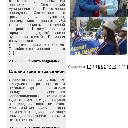
«Несколько дней назад мы
посетили Светлогорский
муниципалитет. Впечатления
нерадужные. Светлогорск – в
грязи, дороги неухожены,
повсюду словно кривые зубы
торчат объекты точечной
застройки. Некому привести
город в порядок, всё словно
пущено на самотёк. Променад
«оккупирован»
торговыми шатрами и заборами.
Полюбоваться морской ширью
[…]
2017.08.30
Читать подробнее
Страницы:
1
2
3 4
5
6
7
8
9
10
11 12
Словно крылья за спиной
Я работаю простым почтальоном.
Обслуживаю три посёлка и
несколько хуторов. В любую
погоду доставляю
корреспонденцию. Километры
туда, километры сюда. Выручал
велосипед, но ничто не вечно.
Устал мой «старичок». То одно
сломается, то другое. Всё чаще
приходилось разносить письма и
газеты пешком.