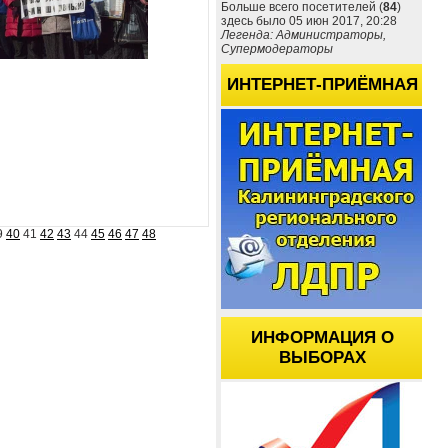
Больше всего посетителей (
84
)
здесь было 05 июн 2017, 20:28
Легенда: Администраторы,
Супермодераторы
ИНТЕРНЕТ-ПРИЁМНАЯ
9
40
41
42
43
44
45
46
47
48
ИНФОРМАЦИЯ О
ВЫБОРАХ