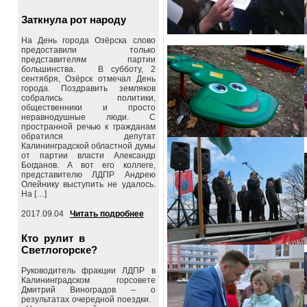
Заткнула рот народу
На День города Озёрска слово
предоставили только
представителям партии
большинства. В субботу, 2
сентября, Озёрск отмечал День
города. Поздравить земляков
собрались политики,
общественники и просто
неравнодушные люди. С
пространной речью к гражданам
обратился депутат
Калининградской областной думы
от партии власти Александр
Богданов. А вот его коллеге,
представителю ЛДПР Андрею
Олейнику выступить не удалось.
На […]
2017.09.04
Читать подробнее
Кто рулит в
Светлогорске?
Руководитель фракции ЛДПР в
Калининградском горсовете
Дмитрий Виноградов – о
результатах очередной поездки.