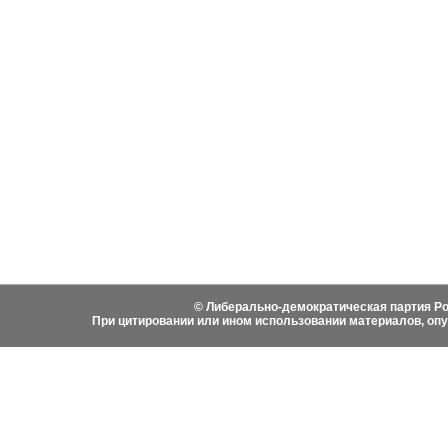
События
Партия
Руково
Новости
Устав ЛДПР
Биогра
Видеоматериалы
Гимн ЛДПР
Выступ
Фотоматериалы
Вступить в ЛДПР
Написа
История ЛДПР
© Либерально-демократическая партия Ро
При цитировании или ином использовании материалов, оп