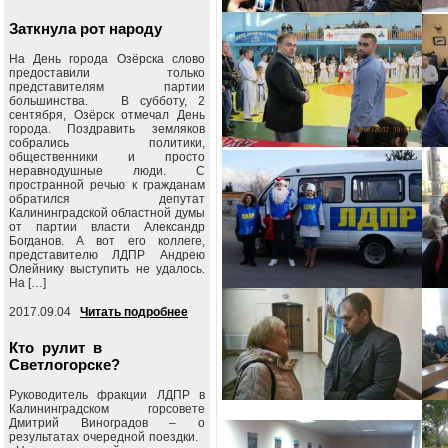
Заткнула рот народу
На День города Озёрска слово
предоставили только
представителям партии
большинства. В субботу, 2
сентября, Озёрск отмечал День
города. Поздравить земляков
собрались политики,
общественники и просто
неравнодушные люди. С
пространной речью к гражданам
обратился депутат
Калининградской областной думы
от партии власти Александр
Богданов. А вот его коллеге,
представителю ЛДПР Андрею
Олейнику выступить не удалось.
На […]
2017.09.04
Читать подробнее
Кто рулит в
Светлогорске?
Руководитель фракции ЛДПР в
Калининградском горсовете
Дмитрий Виноградов – о
результатах очередной поездки.