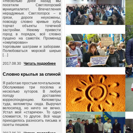
«Несколько дней назад мы
посетили Светлогорский
муниципалитет. Впечатления
нерадужные. Светлогорск – в
грязи, дороги неухожены,
повсюду словно кривые зубы
торчат объекты точечной
застройки. Некому привести
город в порядок, всё словно
пущено на самотёк. Променад
«оккупирован»
торговыми шатрами и заборами.
Полюбоваться морской ширью
[…]
2017.08.30
Читать подробнее
Словно крылья за спиной
Я работаю простым почтальоном.
Обслуживаю три посёлка и
несколько хуторов. В любую
погоду доставляю
корреспонденцию. Километры
туда, километры сюда. Выручал
велосипед, но ничто не вечно.
Устал мой «старичок». То одно
сломается, то другое. Всё чаще
приходилось разносить письма и
газеты пешком.