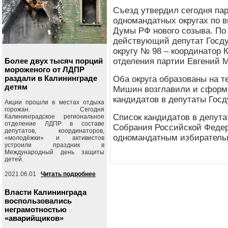
Съезд утвердил сегодня пар
одномандатных округах по 
Думы РФ нового созыва. По
действующий депутат Госду
округу № 98 – координатор 
Более двух тысяч порций
отделения партии Евгений 
мороженого от ЛДПР
раздали в Калининграде
Оба округа образованы на т
детям
Мишин возглавили и сформ
кандидатов в депутаты Госд
Акции прошли в местах отдыха
горожан. Сегодня
Список кандидатов в депут
Калининградское региональное
отделение ЛДПР в составе
Собрания Российской Федер
депутатов, координаторов,
одномандатным избирательн
«молодёжки» и активистов
устроили праздник в
Международный день защиты
детей.
2021.06.01
Читать подробнее
Власти Калининграда
воспользовались
неграмотностью
«аварийщиков»