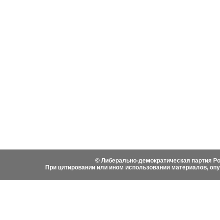
События
Партия
Руково
Новости
Устав ЛДПР
Биогра
Видеоматериалы
Гимн ЛДПР
Выступ
Фотоматериалы
Вступить в ЛДПР
Написа
История ЛДПР
© Либерально-демократическая партия Ро
При цитировании или ином использовании материалов, оп