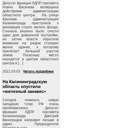
Депутат фракции ЛДПР горсовета
Алина Васичева возмущена
действиями администрации
областного центра. На улице
Крылова администрация
Калининграда приступила к
реновации строго жилого фонда.
Сначала решено было снести
один дом довоенной постройки,
но затем власти обратили
внимание на рядом стоящее
жилое здание, к которому
прилегает большой участок
земли. Поскольку место
находится в центре областного
центра и […]
2021.03.03
Читать подробнее
На Калининградскую
область опустили
«железный занавес»
Сегодня покинуть самую
западную точку РФ очень
проблематично. Депутат
фракции ЛДПР горсовета
Калининграда Дмитрий
Виноградов направил письмо в
адрес Председателя
Правительства