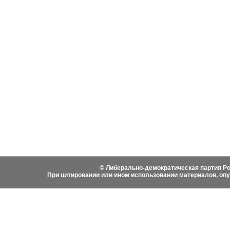
События
Партия
Руково
Новости
Устав ЛДПР
Биогра
Видеоматериалы
Гимн ЛДПР
Выступ
Фотоматериалы
Вступить в ЛДПР
Написа
История ЛДПР
© Либерально-демократическая партия Ро
При цитировании или ином использовании материалов, оп