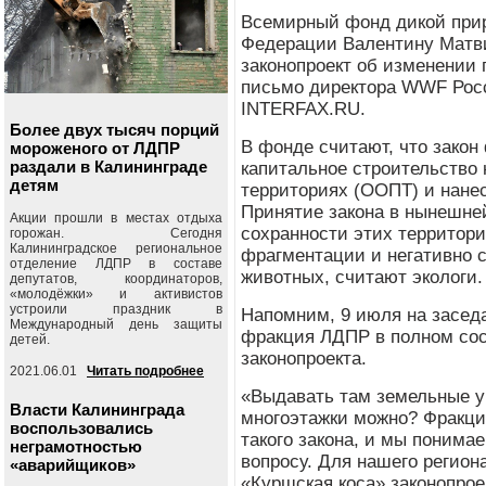
Всемирный фонд дикой при
Федерации Валентину Матви
законопроект об изменении 
письмо директора WWF Рос
INTERFAX.RU.
Более двух тысяч порций
В фонде считают, что зако
мороженого от ЛДПР
раздали в Калининграде
капитальное строительство
детям
территориях (ООПТ) и нане
Принятие закона в нынешней
Акции прошли в местах отдыха
сохранности этих территори
горожан. Сегодня
Калининградское региональное
фрагментации и негативно с
отделение ЛДПР в составе
животных, считают экологи.
депутатов, координаторов,
«молодёжки» и активистов
устроили праздник в
Напомним, 9 июля на засед
Международный день защиты
фракция ЛДПР в полном сос
детей.
законопроекта.
2021.06.01
Читать подробнее
«Выдавать там земельные уч
Власти Калининграда
многоэтажки можно? Фракци
воспользовались
такого закона, и мы понима
неграмотностью
вопросу. Для нашего регио
«аварийщиков»
«Куршская коса» законопрое