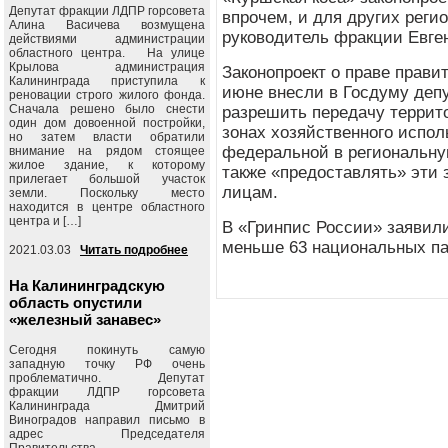
Депутат фракции ЛДПР горсовета
впрочем, и для других реги
Алина Васичева возмущена
руководитель фракции Евг
действиями администрации
областного центра. На улице
Крылова администрация
Законопроект о праве прави
Калининграда приступила к
июне внесли в Госдуму деп
реновации строго жилого фонда.
Сначала решено было снести
разрешить передачу террит
один дом довоенной постройки,
зонах хозяйственного испол
но затем власти обратили
федеральной в региональну
внимание на рядом стоящее
жилое здание, к которому
также «предоставлять» эти
прилегает большой участок
лицам.
земли. Поскольку место
находится в центре областного
центра и […]
В «Гринпис России» заявили
меньше 63 национальных па
2021.03.03
Читать подробнее
На Калининградскую
область опустили
«железный занавес»
Сегодня покинуть самую
западную точку РФ очень
проблематично. Депутат
фракции ЛДПР горсовета
Калининграда Дмитрий
Виноградов направил письмо в
адрес Председателя
Правительства