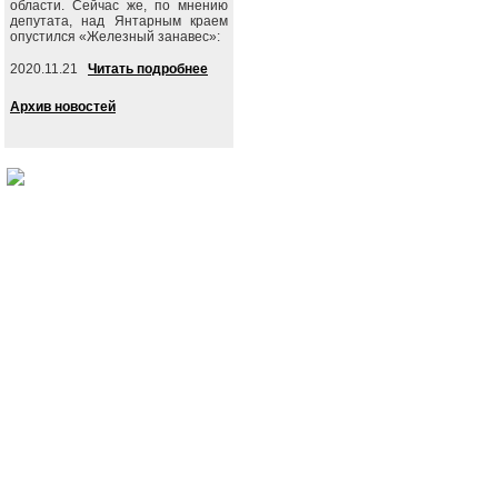
области. Сейчас же, по мнению
депутата, над Янтарным краем
опустился «Железный занавес»:
2020.11.21
Читать подробнее
Архив новостей
События
Партия
Руково
Новости
Устав ЛДПР
Биогра
Видеоматериалы
Гимн ЛДПР
Выступ