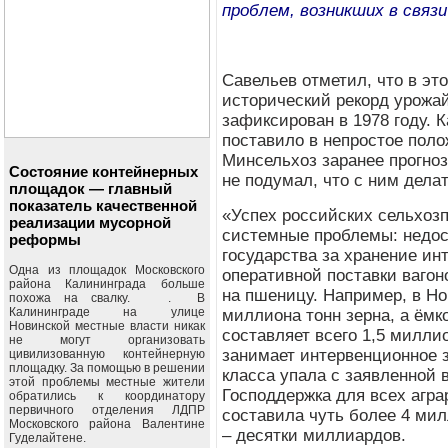
проблем, возникших в связ
Савельев отметил, что в эт
исторический рекорд урожа
зафиксирован в 1978 году. 
поставило в непростое пол
Минсельхоз заранее прогноз
Состояние контейнерных
не подумал, что с ним дела
площадок — главный
показатель качественной
«Успех российских сельхоз
реализации мусорной
системные проблемы: недос
реформы
государства за хранение ин
Одна из площадок Московского
оперативной поставки вагон
района Калининграда больше
на пшеницу. Например, в Но
похожа на свалку. . В
Калининграде на улице
миллиона тонн зерна, а ёмк
Новинской местные власти никак
составляет всего 1,5 милли
не могут организовать
занимает интервенционное з
цивилизованную контейнерную
площадку. За помощью в решении
класса упала с заявленной в
этой проблемы местные жители
Господдержка для всех агра
обратились к координатору
первичного отделения ЛДПР
составила чуть более 4 мил
Московского района Валентине
– десятки миллиардов.
Гуделайтене.