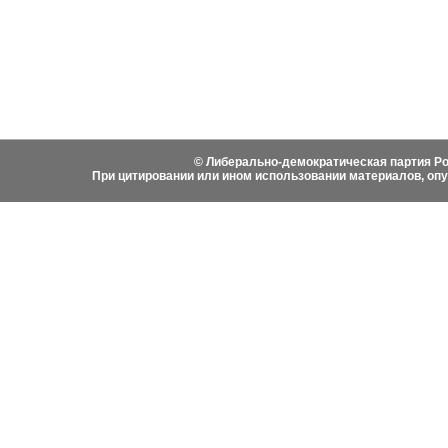
Фотоматериалы
Вступить в ЛДПР
Написа
История ЛДПР
© Либерально-демократическая партия Ро
При цитировании или ином использовании материалов, оп