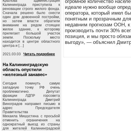
Крылова администрация
огромное количество населе
Калининграда приступила к
идеале нужно вообще опред
реновации строго жилого фонда.
оператора, который имел бы 
Сначала решено было снести
один дом довоенной постройки,
понятным и прозрачным для
но затем власти обратили
недавним прогнозам ООН, к 
внимание на рядом стоящее
жилое здание, к которому
производить почти 30% всег
прилегает большой участок
позиция, и мы просто обяза
земли. Поскольку место
находится в центре областного
выгоду», — объяснил Дмитр
центра и […]
2021.03.03
Читать подробнее
На Калининградскую
область опустили
«железный занавес»
Сегодня покинуть самую
западную точку РФ очень
проблематично. Депутат
фракции ЛДПР горсовета
Калининграда Дмитрий
Виноградов направил письмо в
адрес Председателя
Правительства
Михаила Мишустина с просьбой
отменить ограничения на
однократный выезд из страны
для жителей Калининградской