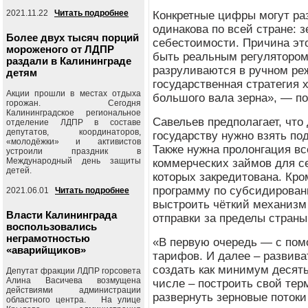
2021.11.22
Читать подробнее
Конкретные цифры могут ра
одинакова по всей стране: 
Более двух тысяч порций
себестоимости. Причина это
мороженого от ЛДПР
быть реальным регулятором
раздали в Калининграде
разруливаются в ручном ре
детям
государственная стратегия 
Акции прошли в местах отдыха
большого вала зерна», — п
горожан. Сегодня
Калининградское региональное
Савельев предполагает, чт
отделение ЛДПР в составе
депутатов, координаторов,
государству нужно взять по
«молодёжки» и активистов
Также нужна пролонгация вс
устроили праздник в
Международный день защиты
коммерческих займов для с
детей.
которых закредитована. Кро
программу по субсидирован
2021.06.01
Читать подробнее
выстроить чёткий механизм
Власти Калининграда
отправки за пределы стран
воспользовались
неграмотностью
«В первую очередь — с по
«аварийщиков»
тарифов. И далее – развива
создать как минимум десять
Депутат фракции ЛДПР горсовета
Алина Васичева возмущена
числе – построить свой тер
действиями администрации
развернуть зерновые потоки
областного центра. На улице