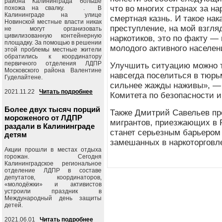
района Калининграда больше
что во многих странах за н
похожа на свалку. . В
Калининграде на улице
смертная казнь. И такое нак
Новинской местные власти никак
преступление, на мой взгля
не могут организовать
цивилизованную контейнерную
наркотиков, это по факту —
площадку. За помощью в решении
молодого активного населен
этой проблемы местные жители
обратились к координатору
первичного отделения ЛДПР
Улучшить ситуацию можно т
Московского района Валентине
навсегда поселиться в тюрь
Гуделайтене.
сильнее жажды наживы», — 
2021.11.22
Читать подробнее
Комитета по безопасности 
Более двух тысяч порций
Также Дмитрий Савельев пр
мороженого от ЛДПР
мигрантов, приезжающих в 
раздали в Калининграде
станет серьезным барьером 
детям
замешанных в наркоторговл
Акции прошли в местах отдыха
горожан. Сегодня
Калининградское региональное
отделение ЛДПР в составе
депутатов, координаторов,
«молодёжки» и активистов
устроили праздник в
Международный день защиты
детей.
2021.06.01
Читать подробнее