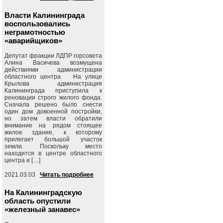
Власти Калининграда
воспользовались
неграмотностью
«аварийщиков»
Депутат фракции ЛДПР горсовета
Алина Васичева возмущена
действиями администрации
областного центра. На улице
Крылова администрация
Калининграда приступила к
реновации строго жилого фонда.
Сначала решено было снести
один дом довоенной постройки,
но затем власти обратили
внимание на рядом стоящее
жилое здание, к которому
прилегает большой участок
земли. Поскольку место
находится в центре областного
центра и […]
2021.03.03
Читать подробнее
На Калининградскую
область опустили
«железный занавес»