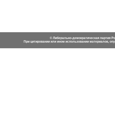
Фотоматериалы
Вступить в ЛДПР
Написа
История ЛДПР
© Либерально-демократическая партия Ро
При цитировании или ином использовании материалов, оп