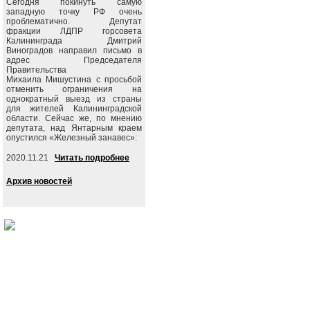
Сегодня покинуть самую
западную точку РФ очень
проблематично. Депутат
фракции ЛДПР горсовета
Калининграда Дмитрий
Виноградов направил письмо в
адрес Председателя
Правительства
Михаила Мишустина с просьбой
отменить ограничения на
однократный выезд из страны
для жителей Калининградской
области. Сейчас же, по мнению
депутата, над Янтарным краем
опустился «Железный занавес»:
2020.11.21
Читать подробнее
Архив новостей
События
Партия
Руково
Новости
Устав ЛДПР
Биогра
Видеоматериалы
Гимн ЛДПР
Выступ