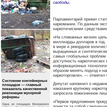
свободы.
Парламентарий привел стат
наркомании. По данным эксп
наркотическими средствами
«На сломанных жизнях целы
миллиарды долларов в год.
в мире и рекордное количе
выращенных и синтетически
самых глобальных проблем 
доступность наркотических 
информационных технологий
образом менять подход к н
наркоторговле», — отметил
Состояние контейнерных
Депутат напомнил о недавн
площадок — главный
наказания крупному наркото
показатель качественной
реализации мусорной
запросила пожизненное ли
реформы
«Первое предложение проку
Одна из площадок Московского
понести за собой следующие