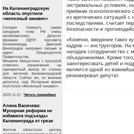
экстремальных условиях, на
На Калининградскую
приёмам психологического 
область опустили
из критических ситуаций с
«железный занавес»
последствиями, считает пе
Сегодня покинуть самую
безопасности и противодей
западную точку РФ очень
проблематично. Депутат
«Конечно, введение таких к
фракции ЛДПР горсовета
Калининграда Дмитрий
кадров — инструкторов. На 
Виноградов направил письмо в
наладив сотрудничество с 
адрес Председателя
Правительства
объединениями. Кроме того
Михаила Мишустина с просьбой
заинтересовать детей и под
отменить ограничения на
является одной из важнейш
однократный выезд из страны
для жителей Калининградской
резюмировал депутат.
области. Сейчас же, по мнению
депутата, над Янтарным краем
опустился «Железный занавес»:
2020.11.21
Читать подробнее
Алина Васичева:
Мусорная реформа не
избавила подъезды
Калининграда от грязи
Жители областного центра
жалуются на тараканов и крыс. К