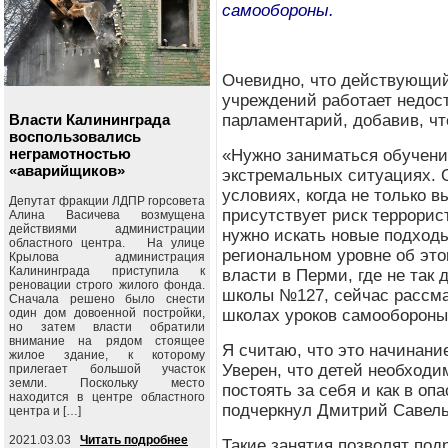
самообороны.
Очевидно, что действующий
учреждений работает недос
Власти Калининграда
парламентарий, добавив, что
воспользовались
неграмотностью
«Нужно заниматься обучени
«аварийщиков»
экстремальных ситуациях. 
условиях, когда не только в
Депутат фракции ЛДПР горсовета
присутствует риск террорист
Алина Васичева возмущена
действиями администрации
нужно искать новые подход
областного центра. На улице
региональном уровне об эт
Крылова администрация
Калининграда приступила к
власти в Перми, где не так
реновации строго жилого фонда.
школы №127, сейчас рассма
Сначала решено было снести
один дом довоенной постройки,
школах уроков самообороны
но затем власти обратили
внимание на рядом стоящее
Я считаю, что это начинани
жилое здание, к которому
Уверен, что детей необходи
прилегает большой участок
земли. Поскольку место
постоять за себя и как в о
находится в центре областного
подчеркнул Дмитрий Савель
центра и […]
2021.03.03
Читать подробнее
Такие занятия позволят под