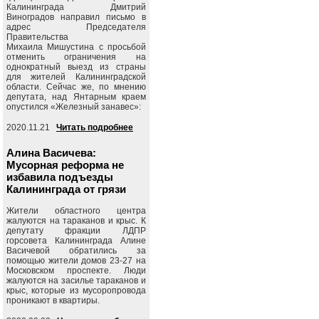
Калининграда Дмитрий
Виноградов направил письмо в
адрес Председателя
Правительства
Михаила Мишустина с просьбой
отменить ограничения на
однократный выезд из страны
для жителей Калининградской
области. Сейчас же, по мнению
депутата, над Янтарным краем
опустился «Железный занавес»:
2020.11.21
Читать подробнее
Алина Васичева:
Мусорная реформа не
избавила подъезды
Калининграда от грязи
Жители областного центра
жалуются на тараканов и крыс. К
депутату фракции ЛДПР
горсовета Калининграда Алине
Васичевой обратились за
помощью жители домов 23-27 на
Московском проспекте. Люди
жалуются на засилье тараканов и
крыс, которые из мусоропровода
проникают в квартиры.