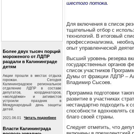
шестого потока.
Для включения в список ре
тщательный отбор с исполь
технологий. В итоговый спи
профессионализма, необхо
опыт управленческой деяте
Более двух тысяч порций
мороженого от ЛДПР
Высший уровень резерва вк
раздали в Калининграде
государственных органов фе
детям
список участников Програм
Акции прошли в местах отдыха
Думы от фракции ЛДПР – Ал
горожан. Сегодня
Владимир Сысоев.
Калининградское региональное
отделение ЛДПР в составе
Программа подготовки таког
депутатов, координаторов,
«молодёжки» и активистов
развитие в участниках стра
устроили праздник в
нестандартно подходить к 
Международный день защиты
детей.
способности вдохновлять св
благо своей страны.
2021.06.01
Читать подробнее
Следует отметить, что депу
Власти Калининграда
включены в президентский 
воспользовались