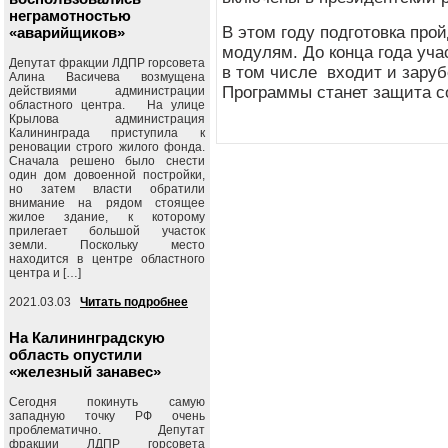
неграмотностью
В этом году подготовка про
«аварийщиков»
модулям. До конца года уча
Депутат фракции ЛДПР горсовета
в том числе входит и зару
Алина Васичева возмущена
Программы станет защита с
действиями администрации
областного центра. На улице
Крылова администрация
Калининграда приступила к
реновации строго жилого фонда.
Сначала решено было снести
один дом довоенной постройки,
но затем власти обратили
внимание на рядом стоящее
жилое здание, к которому
прилегает большой участок
земли. Поскольку место
находится в центре областного
центра и […]
2021.03.03
Читать подробнее
На Калининградскую
область опустили
«железный занавес»
Сегодня покинуть самую
западную точку РФ очень
проблематично. Депутат
фракции ЛДПР горсовета