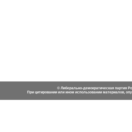
События
Партия
Руково
Новости
Устав ЛДПР
Биогра
Видеоматериалы
Гимн ЛДПР
Выступ
Фотоматериалы
Вступить в ЛДПР
Написа
История ЛДПР
© Либерально-демократическая партия Ро
При цитировании или ином использовании материалов, оп