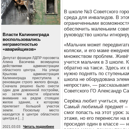
В школе №3 Советского горо
среда для инвалидов.
В это
ограниченными возможностя
обеспечить маленьким сове
Власти Калининграда
руководство школы игнориру
воспользовались
неграмотностью
«Мальчик может передвигат
«аварийщиков»
коляски, и его маме ежедне
множеством проблем. Живёт
Депутат фракции ЛДПР горсовета
учится мальчик в 3 школе. 
Алина Васичева возмущена
действиями администрации
обратно на такси. Здесь их 
областного центра. На улице
нужно поднять по ступенькам
Крылова администрация
Калининграда приступила к
школа не оборудована элем
реновации строго жилого фонда.
непростая», — рассказывае
Сначала решено было снести
один дом довоенной постройки,
Советского ГО Александр С
но затем власти обратили
внимание на рядом стоящее
Серёжа любит учиться, ему
жилое здание, к которому
Самый любимый предмет – а
прилегает большой участок
земли. Поскольку место
смог попасть на этот урок:
находится в центре областного
этаже, но его перенесли на
центра и […]
просидел один в классе — н
2021.03.03
Читать подробнее