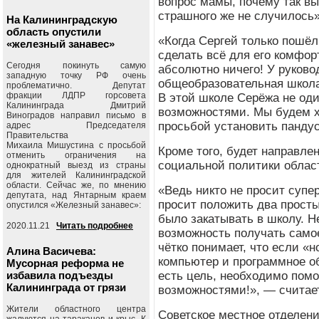
вопрос мамы, почему так вы
страшного же не случилось»
На Калининградскую
область опустили
«Когда Сергей только пошёл
«железный занавес»
сделать всё для его комфор
Сегодня покинуть самую
абсолютно ничего! У руковод
западную точку РФ очень
общеобразовательная школа
проблематично. Депутат
фракции ЛДПР горсовета
В этой школе Серёжа не од
Калининграда Дмитрий
возможностями. Мы будем х
Виноградов направил письмо в
просьбой установить панду
адрес Председателя
Правительства
Михаила Мишустина с просьбой
Кроме того, будет направле
отменить ограничения на
социальной политики облас
однократный выезд из страны
для жителей Калининградской
области. Сейчас же, по мнению
«Ведь никто не просит супе
депутата, над Янтарным краем
просит положить два прост
опустился «Железный занавес»:
было закатывать в школу. Н
2020.11.21
Читать подробнее
возможность получать само
чётко понимает, что если «н
Алина Васичева:
компьютер и программное об
Мусорная реформа не
избавила подъезды
есть цель, необходимо пом
Калининграда от грязи
возможностями!», — считае
Жители областного центра
Советское местное отделен
жалуются на тараканов и крыс. К