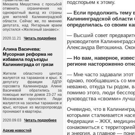
подспорьем к этому.
Михаила Мишустина с просьбой
отменить ограничения на
— Если продолжить тему в
однократный выезд из страны
для жителей Калининградской
Калининградской области 
области. Сейчас же, по мнению
определилась со своим к
депутата, над Янтарным краем
опустился «Железный занавес»:
— Высший совет предварите
2020.11.21
Читать подробнее
руководителя Калининградск
Александра Ветошкина. Окон
Алина Васичева:
Мусорная реформа не
— Но вам, наверное, извес
избавила подъезды
регионе настороженно отн
Калининграда от грязи
Жители областного центра
— Мне часто задавали этот 
жалуются на тараканов и крыс. К
однако, пообщавшись со мно
депутату фракции ЛДПР
неважно, откуда ты родом, 
горсовета Калининграда Алине
Васичевой обратились за
помимо этого, люди бесспор
помощью жители домов 23-27 на
руководства «своими» лучше
Московском проспекте. Люди
жалуются на засилье тараканов и
крыс, которые из мусоропровода
Очевидно, что в Калинингра
проникают в квартиры.
которыми сталкивается нас
2020.09.03
Читать подробнее
Федерации – ЖКХ, медицина
ознакомиться с территорие
Архив новостей
и энергия, а главное — пон