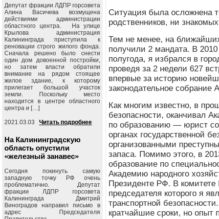
Депутат фракции ЛДПР горсовета
Ситуация была осложнена те
Алина Васичева возмущена
действиями администрации
родственников, ни знакомых
областного центра. На улице
Крылова администрация
Тем не менее, на ближайши
Калининграда приступила к
реновации строго жилого фонда.
получили 2 мандата. В 2010 
Сначала решено было снести
полугода, я избрался в гор
один дом довоенной постройки,
но затем власти обратили
проведя за 2 недели 627 вс
внимание на рядом стоящее
впервые за историю новейш
жилое здание, к которому
законодательное собрание А
прилегает большой участок
земли. Поскольку место
находится в центре областного
Как многим известно, в пр
центра и […]
безопасности, оканчивал А
2021.03.03
Читать подробнее
по образованию — юрист со
органах государственной бе
На Калининградскую
организованными преступны
область опустили
запаса. Помимо этого, в 20
«железный занавес»
образование по специально
Сегодня покинуть самую
Академию народного хозяйс
западную точку РФ очень
Президенте РФ. В комитете 
проблематично. Депутат
фракции ЛДПР горсовета
председателя которого я я
Калининграда Дмитрий
транспортной безопасности
Виноградов направил письмо в
кратчайшие сроки, но опыт
адрес Председателя
Правительства