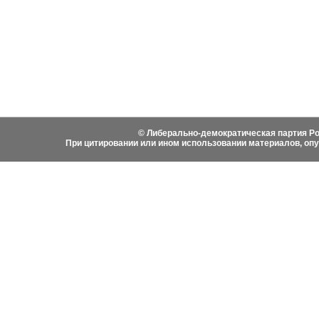
Видеоматериалы
Гимн ЛДПР
Выступ
Фотоматериалы
Вступить в ЛДПР
Написа
История ЛДПР
© Либерально-демократическая партия Ро
При цитировании или ином использовании материалов, оп