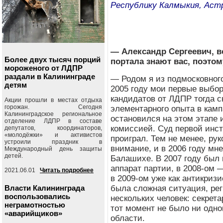
Республику Калмыкия, Аст
— Александр Сергеевич, в
Более двух тысяч порций
портала знают вас, поэтом
мороженого от ЛДПР
раздали в Калининграде
— Родом я из подмосковного
детям
2005 году мои первые выбо
кандидатов от ЛДПР тогда с
Акции прошли в местах отдыха
горожан. Сегодня
элементарного опыта в камп
Калининградское региональное
остановился на этом этапе 
отделение ЛДПР в составе
комиссией.
Суд первой инс
депутатов, координаторов,
«молодёжки» и активистов
проиграл. Тем не менее, ру
устроили праздник в
внимание, и в 2006 году мн
Международный день защиты
детей.
Балашихе. В 2007 году был
аппарат партии, в 2008-ом 
2021.06.01
Читать подробнее
в 2009-ом уже как антикриз
Власти Калининграда
была сложная ситуация, рег
воспользовались
нескольких человек: секрета
неграмотностью
тот момент не было ни одно
«аварийщиков»
области.