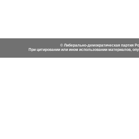
Фотоматериалы
Вступить в ЛДПР
Написа
История ЛДПР
© Либерально-демократическая партия Ро
При цитировании или ином использовании материалов, оп