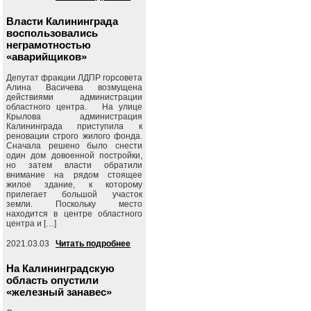
Власти Калининграда
воспользовались
неграмотностью
«аварийщиков»
Депутат фракции ЛДПР горсовета
Алина Васичева возмущена
действиями администрации
областного центра. На улице
Крылова администрация
Калининграда приступила к
реновации строго жилого фонда.
Сначала решено было снести
один дом довоенной постройки,
но затем власти обратили
внимание на рядом стоящее
жилое здание, к которому
прилегает большой участок
земли. Поскольку место
находится в центре областного
центра и […]
2021.03.03
Читать подробнее
На Калининградскую
область опустили
«железный занавес»