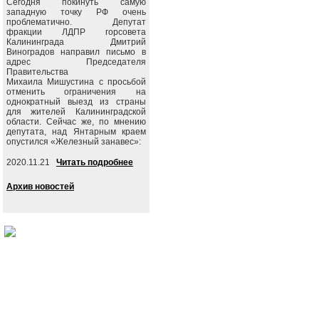
Сегодня покинуть самую
западную точку РФ очень
проблематично. Депутат
фракции ЛДПР горсовета
Калининграда Дмитрий
Виноградов направил письмо в
адрес Председателя
Правительства
Михаила Мишустина с просьбой
отменить ограничения на
однократный выезд из страны
для жителей Калининградской
области. Сейчас же, по мнению
депутата, над Янтарным краем
опустился «Железный занавес»:
2020.11.21
Читать подробнее
Архив новостей
События
Партия
Руково
Новости
Устав ЛДПР
Биогра
Видеоматериалы
Гимн ЛДПР
Выступ