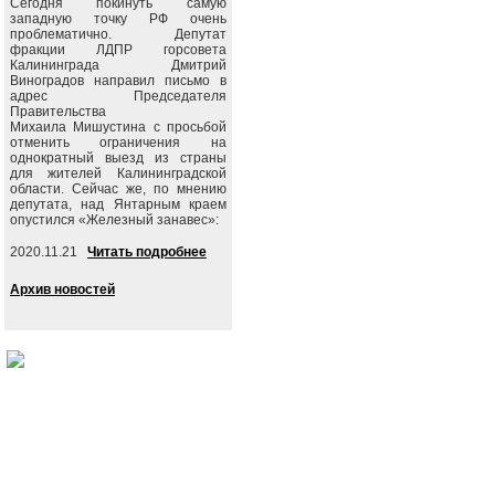
Сегодня покинуть самую
западную точку РФ очень
проблематично. Депутат
фракции ЛДПР горсовета
Калининграда Дмитрий
Виноградов направил письмо в
адрес Председателя
Правительства
Михаила Мишустина с просьбой
отменить ограничения на
однократный выезд из страны
для жителей Калининградской
области. Сейчас же, по мнению
депутата, над Янтарным краем
опустился «Железный занавес»:
2020.11.21
Читать подробнее
Архив новостей
События
Партия
Руково
Новости
Устав ЛДПР
Биогра
Видеоматериалы
Гимн ЛДПР
Выступ