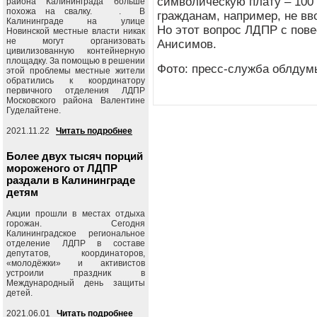
символическую плату – 100 
района Калининграда больше
похожа на свалку. . В
гражданам, например, не вв
Калининграде на улице
Но этот вопрос ЛДПР с пове
Новинской местные власти никак
не могут организовать
Анисимов.
цивилизованную контейнерную
площадку. За помощью в решении
Фото: пресс-служба облдум
этой проблемы местные жители
обратились к координатору
первичного отделения ЛДПР
Московского района Валентине
Гуделайтене.
2021.11.22
Читать подробнее
Более двух тысяч порций
мороженого от ЛДПР
раздали в Калининграде
детям
Акции прошли в местах отдыха
горожан. Сегодня
Калининградское региональное
отделение ЛДПР в составе
депутатов, координаторов,
«молодёжки» и активистов
устроили праздник в
Международный день защиты
детей.
2021.06.01
Читать подробнее