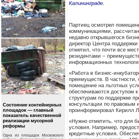
Калининграде.
Партиец осмотрел помещен
коммуникациями, рассчитан
недавно открывшегося бизн
директор Центра поддержки
отметил, что почти все ме
резидентами − преимущест
информационных технологи
«Работа в бизнес-инкубато
преимуществ. В частности,
помещение на льготных усл
обеспечиваются доступом к
структурам по поддержке п
консультации по правовым и
Состояние контейнерных
проинформировал Кирилл Л
площадок — главный
показатель качественной
реализации мусорной
«Нужно отметить, что для б
реформы
условия. Например, предос
кредитные условия. Обеспеч
Одна из площадок Московского