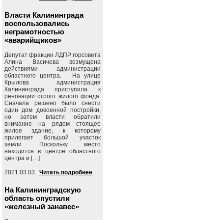
Власти Калининграда
воспользовались
неграмотностью
«аварийщиков»
Депутат фракции ЛДПР горсовета
Алина Васичева возмущена
действиями администрации
областного центра. На улице
Крылова администрация
Калининграда приступила к
реновации строго жилого фонда.
Сначала решено было снести
один дом довоенной постройки,
но затем власти обратили
внимание на рядом стоящее
жилое здание, к которому
прилегает большой участок
земли. Поскольку место
находится в центре областного
центра и […]
2021.03.03
Читать подробнее
На Калининградскую
область опустили
«железный занавес»