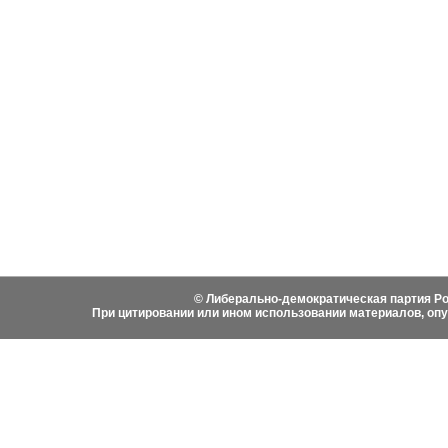
События
Партия
Руково
Новости
Устав ЛДПР
Биогра
Видеоматериалы
Гимн ЛДПР
Выступ
Фотоматериалы
Вступить в ЛДПР
Написа
История ЛДПР
© Либерально-демократическая партия Ро
При цитировании или ином использовании материалов, оп