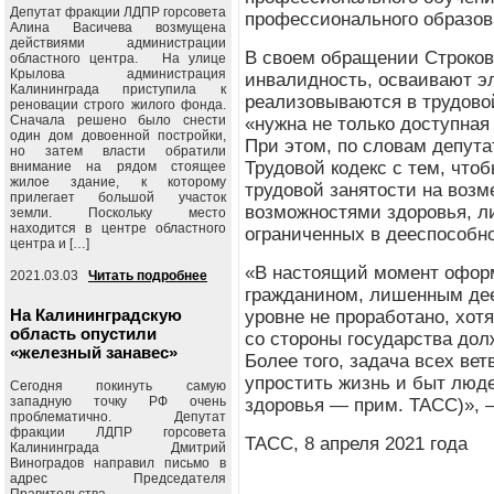
Депутат фракции ЛДПР горсовета
профессионального образов
Алина Васичева возмущена
действиями администрации
В своем обращении Строков
областного центра. На улице
Крылова администрация
инвалидность, осваивают э
Калининграда приступила к
реализовываются в трудово
реновации строго жилого фонда.
Сначала решено было снести
«нужна не только доступная
один дом довоенной постройки,
При этом, по словам депута
но затем власти обратили
Трудовой кодекс с тем, что
внимание на рядом стоящее
жилое здание, к которому
трудовой занятости на возм
прилегает большой участок
возможностями здоровья, л
земли. Поскольку место
находится в центре областного
ограниченных в дееспособн
центра и […]
«В настоящий момент офор
2021.03.03
Читать подробнее
гражданином, лишенным дее
На Калининградскую
уровне не проработано, хо
область опустили
со стороны государства дол
«железный занавес»
Более того, задача всех ве
упростить жизнь и быт люд
Сегодня покинуть самую
западную точку РФ очень
здоровья — прим. ТАСС)», 
проблематично. Депутат
фракции ЛДПР горсовета
ТАСС, 8 апреля 2021 года
Калининграда Дмитрий
Виноградов направил письмо в
адрес Председателя
Правительства