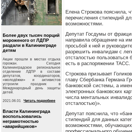
Елена Строкова пояснила, ч
перечисления стипендий дл
возможностями.
Депутат Госдумы от фракци
Более двух тысяч порций
направила обращение на им
мороженого от ЛДПР
раздали в Калининграде
просьбой к ней и руководит
детям
разрешить инвалидам с лег
отсталостью пользоваться 
Акции прошли в местах отдыха
есть в распоряжении ТАСС.
горожан. Сегодня
Калининградское региональное
отделение ЛДПР в составе
Строкова призывает Голиков
депутатов, координаторов,
главу Сбербанка Германа Г
«молодёжки» и активистов
устроили праздник в
банковской системы, а име
Международный день защиты
электронных банковских ка
детей.
числа ментальных инвалидо
2021.06.01
Читать подробнее
отсталостью)».
Власти Калининграда
Депутат пояснила, что «бан
воспользовались
стипендий для данных кате
неграмотностью
возможностями, обучающих
«аварийщиков»
профессионального обучени