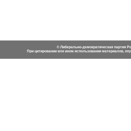
Фотоматериалы
Вступить в ЛДПР
Написа
История ЛДПР
© Либерально-демократическая партия Ро
При цитировании или ином использовании материалов, оп