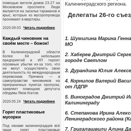
помощью жители домов 23-27 на
Калининградского региона.
Московском проспекте. Люди
жалуются на засилье тараканов и
Делегаты 26-го съе
крыс, которые из мусоропровода
проникают в квартиры.
2020.09.03
Читать подробнее
Каждый чиновник на
1. Шумилина Марина Генн
своём месте – божок!
МО
В Калининградской области
2. Хаберев Дмитрий Серг
более 64 небольших
городе Светлом
предприятий и ИП терпят
огромные убытки из-за того, что
не могут осуществлять свою
3. Дурандина Юлия Алекс
деятельность по международным
перевозкам. Причина — в
4. Корнилов Валерий Вас
самоуправстве чиновников на
приграничных пунктах пропуска,
от ЛДПР
заявляет помощник депутата
облдумы Яков Агатов:
5. Виноградов Дмитрий И
2020.05.24
Читать подробнее
Калининграду
Горят пластиковые
6. Степанова Ирина Алек
мусорки
Ленинградского района (К
Под окнами калининградцев всё
7. Григалашвили Алина Д
чаще горят пластиковые