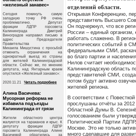
«железный занавес»
отделений области.
Открывая Конференцию, пе
Сегодня покинуть самую
западную точку РФ очень
представитель Высшего Сов
проблематично. Депутат
Он подчеркнул, что все ре
фракции ЛДПР горсовета
Калининграда Дмитрий
России – единый организм, 
Виноградов направил письмо в
работать слаженно.
В регио
адрес Председателя
Правительства
политических событий в СМ
Михаила Мишустина с просьбой
федеральными СМИ, раскача
отменить ограничения на
во благо партии и населени
однократный выезд из страны
для жителей Калининградской
Нилов считает необходимост
области. Сейчас же, по мнению
Калининградскую область п
депутата, над Янтарным краем
опустился «Железный занавес»:
представителей СМИ, созда
потом будут активно озвуч
2020.11.21
Читать подробнее
жителей региона.
Алина Васичева:
В соответствии с Повестко
Мусорная реформа не
избавила подъезды
прослушаны отчёты за 2012
Калининграда от грязи
Областной Думы В. Селезнё
голосованием были утвержд
Жители областного центра
Политической Партии ЛДПР, 
жалуются на тараканов и крыс. К
депутату фракции ЛДПР
Москве. Это не только акти
горсовета Калининграда Алине
много сделавшие для разви
Васичевой обратились за