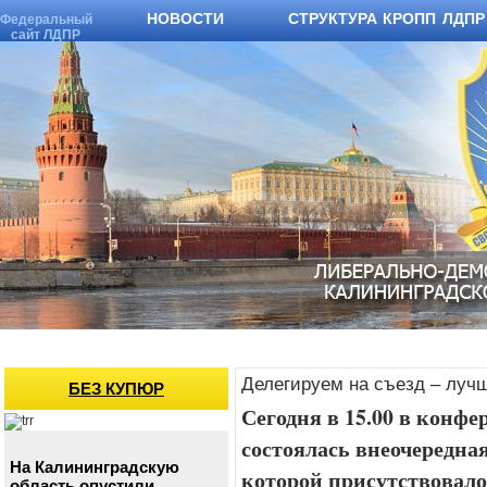
НОВОСТИ
СТРУКТУРА КРОПП ЛДПР
Федеральный
сайт ЛДПР
Делегируем на съезд – луч
БЕЗ КУПЮР
Сегодня в 15.00 в конф
состоялась внеочередн
На Калининградскую
которой присутствовало 
область опустили