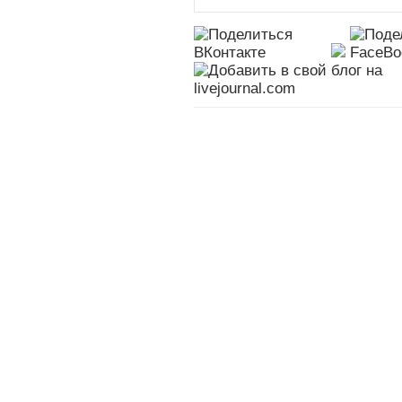
События
Партия
Руково
Новости
Устав ЛДПР
Биогра
Видеоматериалы
Гимн ЛДПР
Выступ