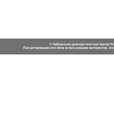
Видеоматериалы
Гимн ЛДПР
Выступ
Фотоматериалы
Вступить в ЛДПР
Написа
История ЛДПР
© Либерально-демократическая партия Ро
При цитировании или ином использовании материалов, оп