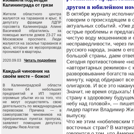
Калининграда от грязи
другом в юбилейном но
В октябре журналу исполнил
Жители областного центра
жалуются на тараканов и крыс. К
говорим о происходящем в с
депутату фракции ЛДПР
актуальных событий. «Уже 
горсовета Калининграда Алине
Васичевой обратились за
острые проблемы и предлаг
помощью жители домов 23-27 на
чистую воду мошенников и 
Московском проспекте. Люди
несправедливости, через п
жалуются на засилье тараканов и
крыс, которые из мусоропровода
русского народа, знаем о ег
проникают в квартиры.
большой страны, даем отве
2020.09.03
Читать подробнее
Сегодня противостояние «н
«авторитарных режимов» с 
Каждый чиновник на
разворовывание богатств на
своём месте – божок!
минуту, народ обдирают все
олигархов. И все это накану
В Калининградской области
более 64 небольших
Значит, не время отдыхать!
предприятий и ИП терпят
страну к здоровому будуще
огромные убытки из-за того, что
не могут осуществлять свою
небу над головой», — пише
деятельность по международным
лидер партии Владимир Жи
перевозкам. Причина — в
самоуправстве чиновников на
выпуску.
приграничных пунктах пропуска,
Что же этим «нобелевским 
заявляет помощник депутата
восточных стран? В материа
облдумы Яков Агатов:
говорится о том, что Амери