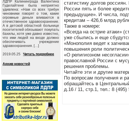
ЛДПР Калининграда Валентина
статистику долгов россиян. 
Гуделайтене была неприятно
России пять и более кредито
удивлена: «Нам со всех трибун
чиновники говорят о том, какие
предыдущие». И числа, под
огромные деньги вливаются в
кредитам – 426,6 млрд рубл
отечественное здравоохранение.
Также в номере:
А в детской областной больнице
посетителей обязывают покупать
«Всегда на острие атаки» (с
бахилы, хотя уже давно известно,
уже сбылись и еще сбудутс
что ими людей на входе должно
обеспечивать учреждение
«Монополия ведет к загнива
здравоохранения. […]
повышения роли политическ
2019.05.25
Читать подробнее
«О религиозном несогласии» 
православной России с мус
Архив новостей
решения проблемы.
Читайте эти и другие матер
По вопросам получения и р
обращайтесь в Центральный
д.16 / 11, стр.1, тел.: 8 (495)