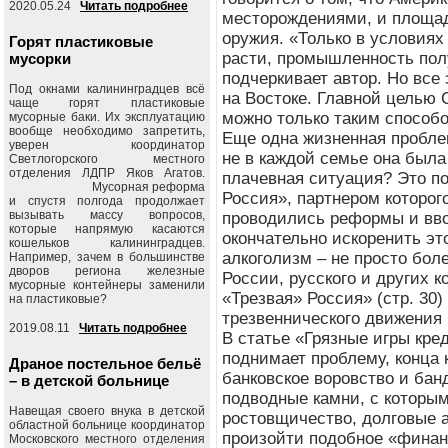
2020.05.24
Читать подробнее
месторождениями, и площад
оружия. «Только в условиях
Горят пластиковые
расти, промышленность пол
мусорки
подчеркивает автор. Но все
Под окнами калининградцев всё
на Востоке. Главной целью 
чаще горят пластиковые
можно только таким способ
мусорные баки. Их эксплуатацию
вообще необходимо запретить,
Еще одна жизненная пробле
уверен координатор
не в каждой семье она была
Светлогорского местного
отделения ЛДПР Яков Агатов.
плачевная ситуация? Это п
Мусорная реформа
Россия», партнером которог
и спустя полгода продолжает
вызывать массу вопросов,
проводились реформы и вво
которые напрямую касаются
окончательно искоренить это
кошельков калининградцев.
алкоголизм – не просто бол
Например, зачем в большинстве
дворов региона железные
России, русского и других 
мусорные контейнеры заменили
«Трезвая» Россия» (стр. 30
на пластиковые?
трезвеннического движения
2019.08.11
Читать подробнее
В статье «Грязные игры кре
поднимает проблему, конца к
Драное постельное бельё
банковское воровство и бан
– в детской больнице
подводные камни, с которы
Навещая своего внука в детской
ростовщичество, долговые а
областной больнице координатор
произойти подобное «финан
Московского местного отделения