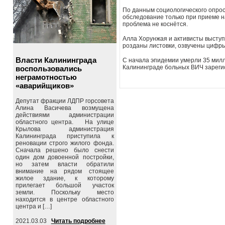
По данным социологического опрос
обследование только при приеме на
проблема не коснётся.
Алла Хорунжая и активисты высту
розданы листовки, озвучены цифры
Власти Калининграда
С начала эпидемии умерли 35 милл
Калининграде больных ВИЧ зарегис
воспользовались
неграмотностью
«аварийщиков»
Депутат фракции ЛДПР горсовета
Алина Васичева возмущена
действиями администрации
областного центра. На улице
Крылова администрация
Калининграда приступила к
реновации строго жилого фонда.
Сначала решено было снести
один дом довоенной постройки,
но затем власти обратили
внимание на рядом стоящее
жилое здание, к которому
прилегает большой участок
земли. Поскольку место
находится в центре областного
центра и […]
2021.03.03
Читать подробнее