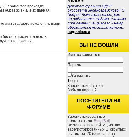
д.
20 процентов проходят
Депутат фракции ЛДПР
ый образ жизни, и их данная
окрсовета Зеленоградского ГО
Андрей Лыжов рассказал, как
он работает с людьми, с какими
проблемами чаще всего к нему
телями старшего поколения. Были
обращаются местные жители.
подробнее »
 более 7 тысяч человек. В
случаев заражения.
ВЫ НЕ ВОШЛИ
Имя пользователя
Пароль
Запомнить
Зарегистрироваться
Забыли пароль?
ПОСЕТИТЕЛИ НА
ФОРУМЕ
Зарегистрированные
пользователи:
Bing [Bot]
Всего посетителей:
21
, из них
зарегистрированных: 1, скрытых:
0 и гостей: 20 (основано на