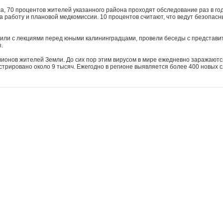
а, 70 процентов жителей указанного района проходят обследование раз в го
 работу и плановой медкомиссии. 10 процентов считают, что ведут безопасн
пили с лекциями перед юными калининградцами, провели беседы с представи
.
ионов жителей Земли. До сих пор этим вирусом в мире ежедневно заражаются
трировано около 9 тысяч. Ежегодно в регионе выявляется более 400 новых 