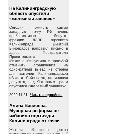
На Калининградскую
область опустили
«железный занавес»
Сегодня покинуть самую
западную точку РФ очень
проблематично. Депутат
фракции ЛДПР горсовета
Калининграда Дмитрий
Виноградов направил письмо в
адрес Председателя
Правительства
Михаила Мишустина с просьбой
отменить ограничения на
однократный выезд из страны
для жителей Калининградской
области. Сейчас же, по мнению
депутата, над Янтарным краем
опустился «Железный занавес»:
2020.11.21
Читать подробнее
Алина Васичева:
Мусорная реформа не
избавила подъезды
Калининграда от грязи
Жители областного центра
жалуются на тараканов и крыс. К