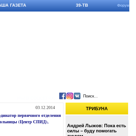
АША ГАЗЕТА
39-ТВ
Форум
МЫ В СОЦСЕТЯХ:
03.12.2014
ТРИБУНА
динатор первичного отделения
больницы (Центр СПИД),
Андрей Лыжов: Пока есть
силы – буду помогать
людям