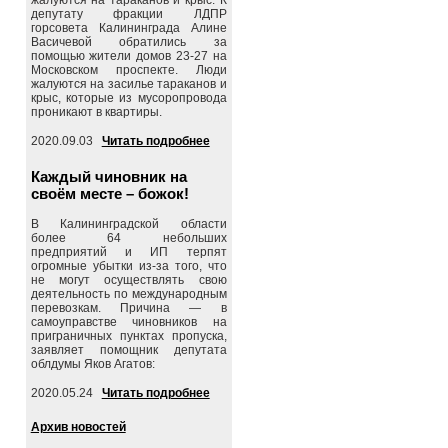
депутату фракции ЛДПР
горсовета Калининграда Алине
Васичевой обратились за
помощью жители домов 23-27 на
Московском проспекте. Люди
жалуются на засилье тараканов и
крыс, которые из мусоропровода
проникают в квартиры.
2020.09.03
Читать подробнее
Каждый чиновник на
своём месте – божок!
В Калининградской области
более 64 небольших
предприятий и ИП терпят
огромные убытки из-за того, что
не могут осуществлять свою
деятельность по международным
перевозкам. Причина — в
самоуправстве чиновников на
приграничных пунктах пропуска,
заявляет помощник депутата
облдумы Яков Агатов:
2020.05.24
Читать подробнее
Архив новостей