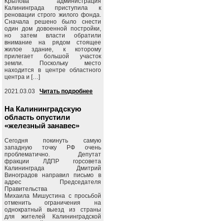
Крылова администрация
Калининграда приступила к
реновации строго жилого фонда.
Сначала решено было снести
один дом довоенной постройки,
но затем власти обратили
внимание на рядом стоящее
жилое здание, к которому
прилегает большой участок
земли. Поскольку место
находится в центре областного
центра и […]
2021.03.03
Читать подробнее
На Калининградскую
область опустили
«железный занавес»
Сегодня покинуть самую
западную точку РФ очень
проблематично. Депутат
фракции ЛДПР горсовета
Калининграда Дмитрий
Виноградов направил письмо в
адрес Председателя
Правительства
Михаила Мишустина с просьбой
отменить ограничения на
однократный выезд из страны
для жителей Калининградской