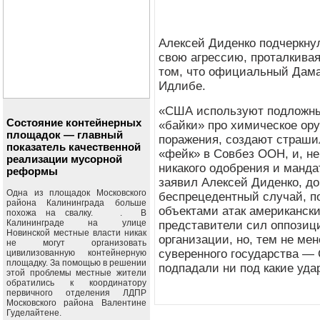
Алексей Диденко подчеркнул
свою агрессию, проталкива
том, что официальный Дамас
Идлибе.
«США используют подложные
Состояние контейнерных
«байки» про химическое ор
площадок — главный
поражения, создают страши
показатель качественной
«фейк» в Совбез ООН, и, не
реализации мусорной
никакого одобрения и манда
реформы
заявил Алексей Диденко, доб
Одна из площадок Московского
беспрецедентный случай, п
района Калининграда больше
объектами атак американск
похожа на свалку. . В
Калининграде на улице
представители сил оппозиц
Новинской местные власти никак
организации, но, тем не ме
не могут организовать
суверенного государства —
цивилизованную контейнерную
площадку. За помощью в решении
подпадали ни под какие уда
этой проблемы местные жители
обратились к координатору
первичного отделения ЛДПР
Московского района Валентине
Гуделайтене.