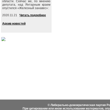
области. Сейчас же, по мнению
депутата, над Янтарным краем
опустился «Железный занавес»:
2020.11.21
Читать подробнее
Архив новостей
События
Партия
Руково
Новости
Устав ЛДПР
Биогра
Видеоматериалы
Гимн ЛДПР
Выступ
Фотоматериалы
Вступить в ЛДПР
Написа
История ЛДПР
© Либерально-демократическая партия Ро
При цитировании или ином использовании материалов, оп