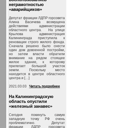
неграмотностью
«аварийщиков»
Депутат фракции ЛДПР горсовета
Алина Васичева возмущена
действиями администрации
областного центра. На улице
Крылова администрация
Калининграда приступила к
реновации строго жилого фонда.
Сначала решено было снести
один дом довоенной постройки,
но затем власти обратили
внимание на рядом стоящее
жилое здание, к которому
прилегает большой участок
земли. Поскольку место
находится в центре областного
центра и […]
2021.03.03
Читать подробнее
На Калининградскую
область опустили
«железный занавес»
Сегодня покинуть самую
западную точку РФ очень
проблематично. Депутат
фракции ЛДПР горсовета