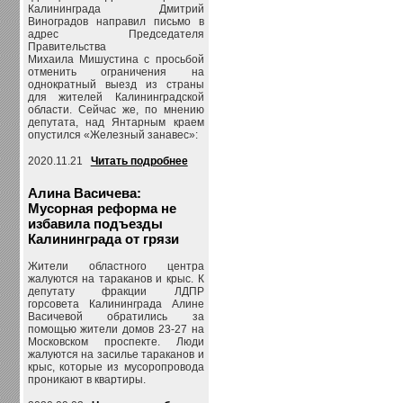
Калининграда Дмитрий
Виноградов направил письмо в
адрес Председателя
Правительства
Михаила Мишустина с просьбой
отменить ограничения на
однократный выезд из страны
для жителей Калининградской
области. Сейчас же, по мнению
депутата, над Янтарным краем
опустился «Железный занавес»:
2020.11.21
Читать подробнее
Алина Васичева:
Мусорная реформа не
избавила подъезды
Калининграда от грязи
Жители областного центра
жалуются на тараканов и крыс. К
депутату фракции ЛДПР
горсовета Калининграда Алине
Васичевой обратились за
помощью жители домов 23-27 на
Московском проспекте. Люди
жалуются на засилье тараканов и
крыс, которые из мусоропровода
проникают в квартиры.