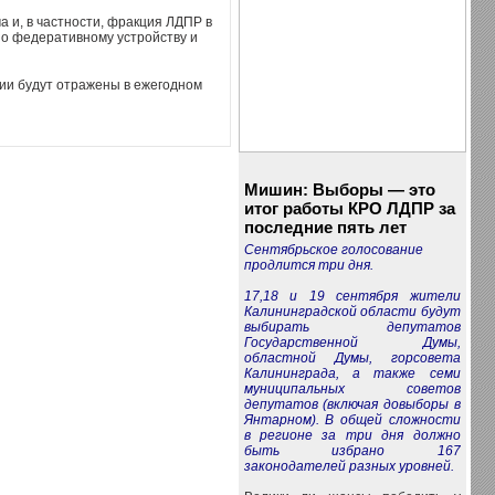
 и, в частности, фракция ЛДПР в
по федеративному устройству и
ии будут отражены в ежегодном
Мишин: Выборы — это
итог работы КРО ЛДПР за
последние пять лет
Сентябрьское голосование
продлится три дня.
17,18 и 19 сентября жители
Калининградской области будут
выбирать депутатов
Государственной Думы,
областной Думы, горсовета
Калининграда, а также семи
муниципальных советов
депутатов (включая довыборы в
Янтарном). В общей сложности
в регионе за три дня должно
быть избрано 167
законодателей разных уровней.