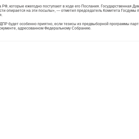
 РФ, которые ежегодно поступают в ходе его Послания. Государственная Дума
сти опирается на эти посылы»
, — отметил председатель Комитета Госдумы 
я.
ЛДПР будет особенно приятно, если тезисы из предвыборной программы парт
окументе, адресованном Федеральному Собранию.