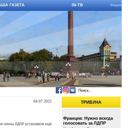
АША ГАЗЕТА
39-ТВ
Форум
МЫ В СОЦСЕТЯХ:
04.07.2021
ТРИБУНА
Францев: Нужно всегда
голосовать за ЛДПР
дня члены ЛДПР установили ещё