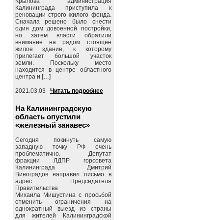
Крылова администрация
Калининграда приступила к
реновации строго жилого фонда.
Сначала решено было снести
один дом довоенной постройки,
но затем власти обратили
внимание на рядом стоящее
жилое здание, к которому
прилегает большой участок
земли. Поскольку место
находится в центре областного
центра и […]
2021.03.03
Читать подробнее
На Калининградскую
область опустили
«железный занавес»
Сегодня покинуть самую
западную точку РФ очень
проблематично. Депутат
фракции ЛДПР горсовета
Калининграда Дмитрий
Виноградов направил письмо в
адрес Председателя
Правительства
Михаила Мишустина с просьбой
отменить ограничения на
однократный выезд из страны
для жителей Калининградской