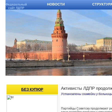
НОВОСТИ
СТРУКТУР
Федеральный
сайт ЛДПР
Активисты ЛДПР продолж
БЕЗ КУПЮР
Установлены скамейки у больницы
Партийцы Советска продолжают ре