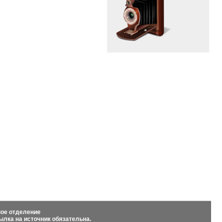
Меню сайта
а
Главная
Региональное отделение
ЛДПР
Местные отделения ЛДПР
Проекты
олодёжи
Полезная информация
Контакты
ное отделение
сылка на источник обязательна.