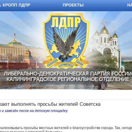
А КРОПП ЛДПР
ПРОЕКТЫ
Н
ают выполнять просьбы жителей Советска
 и завезён песок на детскую площадку.
ализовывать просьбы местных жителей о благоустройстве города.
Так, сего