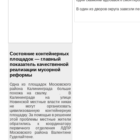
одни скамейки вдобавок к смонтир
В один из дворов округа завезли пе
Состояние контейнерных
площадок — главный
показатель качественной
реализации мусорной
реформы
Одна из площадок Московского
района Калининграда больше
похожа на свалку. . В
Калининграде на улице
Новинской местные власти никак
не могут организовать
цивилизованную контейнерную
площадку. За помощью в решении
этой проблемы местные жители
обратились к координатору
первичного отделения ЛДПР
Московского района Валентине
Гуделайтене.