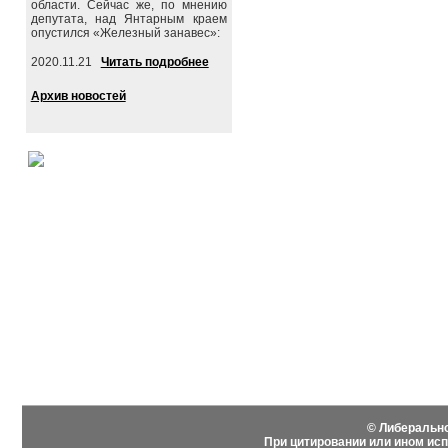
области. Сейчас же, по мнению
депутата, над Янтарным краем
опустился «Железный занавес»:
2020.11.21
Читать подробнее
Архив новостей
События
Партия
Новости
Устав Л
Видеоматериалы
Гимн Л
Фотоматериалы
Вступит
История
© Либерально
При цитировании или ином ис