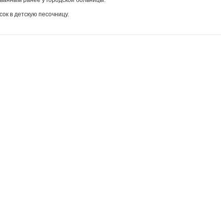
ованным ранее у городской больницы.
сок в детскую песочницу.