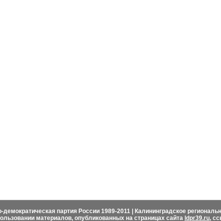
Руководитель отделения
Говорит ЛДПР
ДПР
Биография координатора
Партийная пресс
ДПР
Выступления
Слово депутата
ь в ЛДПР
Написать письмо
Аналитика
 ЛДПР
ЛДПР в СМИ
Слово и дело м
-демократическая партия России 1989-2011 | Калининградское региональ
пользовании материалов, опубликованных на страницах сайта
ldpr39.ru
, с