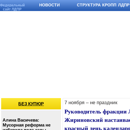
НОВОСТИ
СТРУКТУРА КРОПП ЛДПР
Федеральный
сайт ЛДПР
7 ноября – не праздник
БЕЗ КУПЮР
Руководитель фракции 
Жириновский настаивает
Алина Васичева:
Мусорная реформа не
красный день календаря
избавила подъезды