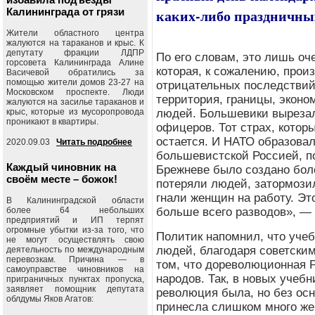
Калининграда от грязи
каких-либо праздничны
Жители областного центра
жалуются на тараканов и крыс. К
депутату фракции ЛДПР
По его словам, это лишь о
горсовета Калининграда Алине
которая, к сожалению, прои
Васичевой обратились за
помощью жители домов 23-27 на
отрицательных последстви
Московском проспекте. Люди
территория, границы, эконо
жалуются на засилье тараканов и
крыс, которые из мусоропровода
людей. Большевики вырезал
проникают в квартиры.
офицеров. Тот страх, котор
остается. И НАТО образовал
2020.09.03
Читать подробнее
большевистской Россией, по
Каждый чиновник на
Брежневе было создано бол
своём месте – божок!
потеряли людей, затормози
гнали женщин на работу. Это
В Калининградской области
более 64 небольших
больше всего разводов», —
предприятий и ИП терпят
огромные убытки из-за того, что
Политик напомнил, что учеб
не могут осуществлять свою
людей, благодаря советским
деятельность по международным
перевозкам. Причина — в
том, что дореволюционная Р
самоуправстве чиновников на
народов. Так, в новых учебн
приграничных пунктах пропуска,
заявляет помощник депутата
революция была, но без ос
облдумы Яков Агатов:
принесла слишком много же