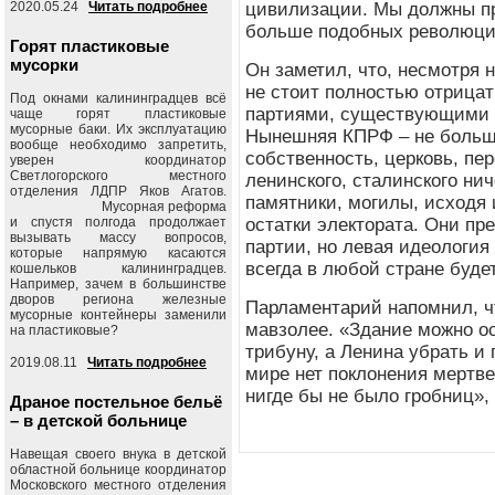
2020.05.24
Читать подробнее
цивилизации. Мы должны п
больше подобных революций
Горят пластиковые
мусорки
Он заметил, что, несмотря 
не стоит полностью отрица
Под окнами калининградцев всё
партиями, существующими с
чаще горят пластиковые
мусорные баки. Их эксплуатацию
Нынешняя КПРФ – не больш
вообще необходимо запретить,
собственность, церковь, пер
уверен координатор
Светлогорского местного
ленинского, сталинского нич
отделения ЛДПР Яков Агатов.
памятники, могилы, исходя и
Мусорная реформа
и спустя полгода продолжает
остатки электората. Они пр
вызывать массу вопросов,
партии, но левая идеология
которые напрямую касаются
всегда в любой стране буд
кошельков калининградцев.
Например, зачем в большинстве
дворов региона железные
Парламентарий напомнил, ч
мусорные контейнеры заменили
мавзолее. «Здание можно ос
на пластиковые?
трибуну, а Ленина убрать и
2019.08.11
Читать подробнее
мире нет поклонения мертве
нигде бы не было гробниц»
Драное постельное бельё
– в детской больнице
Навещая своего внука в детской
областной больнице координатор
Московского местного отделения