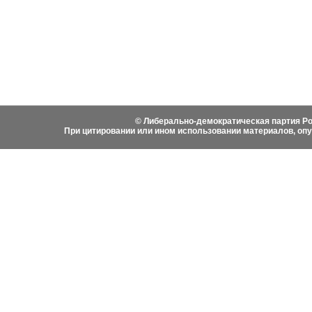
Видеоматериалы
Гимн ЛДПР
Выступ
Фотоматериалы
Вступить в ЛДПР
Написа
История ЛДПР
© Либерально-демократическая партия Ро
При цитировании или ином использовании материалов, оп