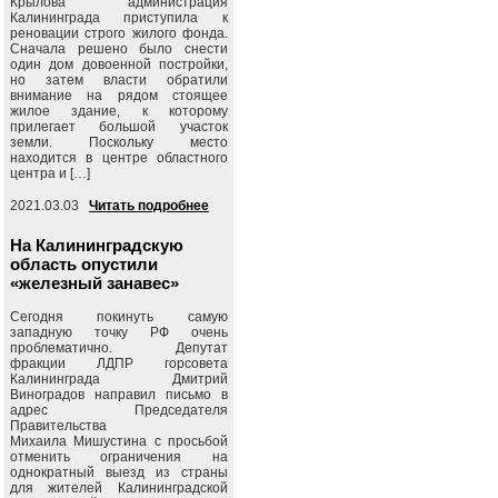
Крылова администрация
Калининграда приступила к
реновации строго жилого фонда.
Сначала решено было снести
один дом довоенной постройки,
но затем власти обратили
внимание на рядом стоящее
жилое здание, к которому
прилегает большой участок
земли. Поскольку место
находится в центре областного
центра и […]
2021.03.03
Читать подробнее
На Калининградскую
область опустили
«железный занавес»
Сегодня покинуть самую
западную точку РФ очень
проблематично. Депутат
фракции ЛДПР горсовета
Калининграда Дмитрий
Виноградов направил письмо в
адрес Председателя
Правительства
Михаила Мишустина с просьбой
отменить ограничения на
однократный выезд из страны
для жителей Калининградской