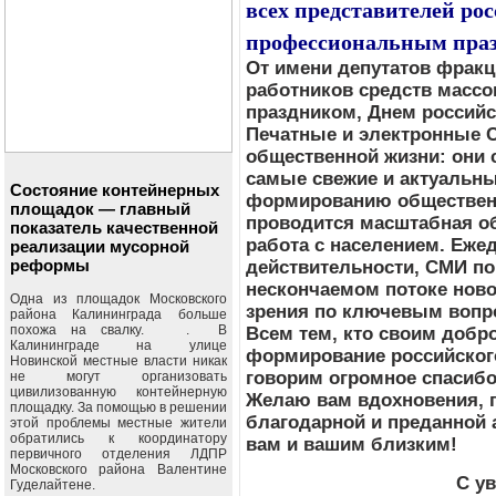
всех представителей рос
профессиональным пра
От имени депутатов фракц
работников средств масс
праздником, Днем российс
Печатные и электронные 
общественной жизни: они 
самые свежие и актуальны
Состояние контейнерных
формированию общественн
площадок — главный
проводится масштабная об
показатель качественной
работа с населением. Еже
реализации мусорной
реформы
действительности, СМИ п
нескончаемом потоке ново
Одна из площадок Московского
зрения по ключевым вопро
района Калининграда больше
похожа на свалку. . В
Всем тем, кто своим добр
Калининграде на улице
формирование российског
Новинской местные власти никак
говорим огромное спасибо
не могут организовать
цивилизованную контейнерную
Желаю вам вдохновения, 
площадку. За помощью в решении
благодарной и преданной 
этой проблемы местные жители
обратились к координатору
вам и вашим близким!
первичного отделения ЛДПР
Московского района Валентине
С у
Гуделайтене.