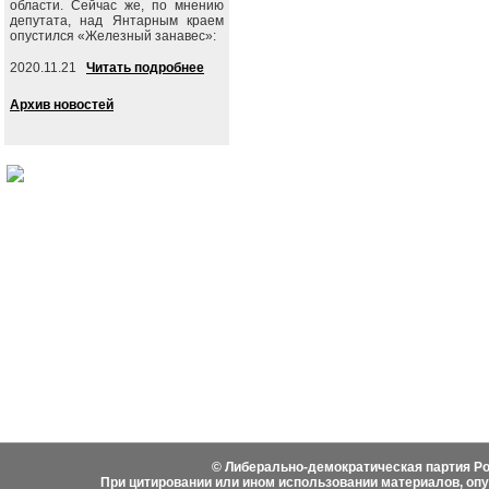
области. Сейчас же, по мнению
депутата, над Янтарным краем
опустился «Железный занавес»:
2020.11.21
Читать подробнее
Архив новостей
События
Партия
Руково
Новости
Устав ЛДПР
Биогра
Видеоматериалы
Гимн ЛДПР
Выступ
Фотоматериалы
Вступить в ЛДПР
Написа
История ЛДПР
© Либерально-демократическая партия Ро
При цитировании или ином использовании материалов, оп