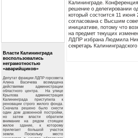
Калининграде. Конференция
решение о делегировании од
который состоится 11 июня 
согласована с Высшим совет
инициативе, потому что во
на предмет текущих изменен
ЛДПР избрана Людмила Нико
секретарь Калининградског
Власти Калининграда
воспользовались
неграмотностью
«аварийщиков»
Депутат фракции ЛДПР горсовета
Алина Васичева возмущена
действиями администрации
областного центра. На улице
Крылова администрация
Калининграда приступила к
реновации строго жилого фонда.
Сначала решено было снести
один дом довоенной постройки,
но затем власти обратили
внимание на рядом стоящее
жилое здание, к которому
прилегает большой участок
земли. Поскольку место