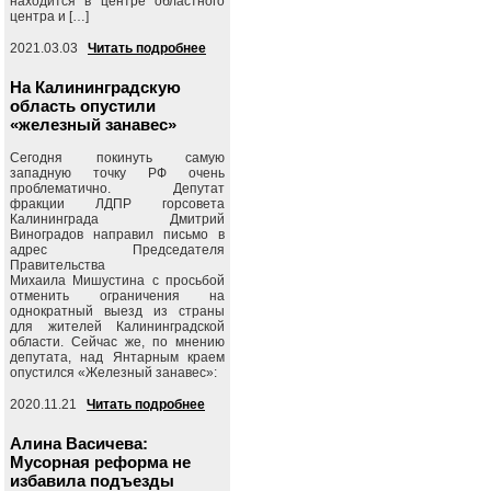
находится в центре областного
центра и […]
2021.03.03
Читать подробнее
На Калининградскую
область опустили
«железный занавес»
Сегодня покинуть самую
западную точку РФ очень
проблематично. Депутат
фракции ЛДПР горсовета
Калининграда Дмитрий
Виноградов направил письмо в
адрес Председателя
Правительства
Михаила Мишустина с просьбой
отменить ограничения на
однократный выезд из страны
для жителей Калининградской
области. Сейчас же, по мнению
депутата, над Янтарным краем
опустился «Железный занавес»:
2020.11.21
Читать подробнее
Алина Васичева:
Мусорная реформа не
избавила подъезды