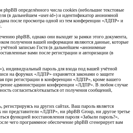
 phpBB определённого числа cookies (небольшие текстовые
еля (в дальнейшем «user-id») и идентификатор анонимной
оздана после просмотра одной из тем конференции «ЛДПР» и
.
чению phpBB, однако они выходят за рамки этого документа,
ником получения вашей информации являются данные, которые
 учётной записью Гостя (в дальнейшем «анонимные
оставленные вами после регистрации и авторизации (в
»), индивидуальный пароль для входа под вашей учётной
аписи на форумах «ЛДПР» охраняется законами о защите
ая при регистрации в конференции «ЛДПР», кроме вашего
усмотрение администрации конференции «ЛДПР». В любом случае
ность согласиться/отказаться от получения сообщений,
 регистрируясь на других сайтах. Ваш пароль является
ах ни представители «ЛДПР», ни phpBB Group, ни другое третье
ваться функцией восстановления пароля «Забыли пароль?»,
после чего программное обеспечение phpBB сгенерирует вам