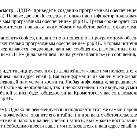
осмотр «ЛДПР» приведёт к созданию программным обеспечением
). Первые две cookie содержат только идентификатор пользоват
ые вам программным обеспечением phpBB. Третья cookie будет с
вами темах, повышая таким образом удобство работы с форумами
новить cookies, внешние по отношению к программному обеспе
исключительно программным обеспечением phpBB. Вторым источ
исчерпываются, следующие данные: сообщения, размещённые под
ии «ЛДПР» (в дальнейшем «ваша учётная запись») и сообщения, 
но идентифицируемое имя (в дальнейшем «ваше имя пользователя
нейшем «ваш адрес email»). Ваша информация из вашей учётной з
вляющей нам услуги хостинга. Любая информация, запрашиваем
жет быть как необходимой, так и необязательной ко вводу, на 
ётной записи будет общедоступна. Кроме того, у вас есть возмож
phpBB.
. Однако не рекомендуется использовать этот же самый пароль,
 пожалуйста, храните его в тайне, ни при каких обстоятельств
удете ваш пароль к вашей учётной записи, вы сможете воспользо
необходимо ввести ваше имя пользователя и ваш адрес email, 