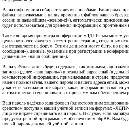
Ваша информация собирается двумя способами. Во-первых, пр
файлы, загружаемые в папку временных файлов вашего браузера
сессии (в дальнейшем «session-id»), автоматически присвоенн
будет использоваться для хранения информации о прочтённых 
Также во время просмотра конференции «ЛДПР» мы можем уста
целью которого является рассмотрение страниц, созданных 
вы отправляете на форум. Этими данными могут быть, но не 
сообщения»), данные, указанные при регистрации в конференц
дальнейшем «ваши сообщения»).
Ваша учётная запись будет содержать, как минимум, однознач
записью (далее «ваш пароль») и реальный адрес email (в даль
компьютерной информации, применяемыми в стране, предоста
имени пользователя, вашего пароля и вашего адреса email, мо
у вас есть возможность выбрать, какая информация из вашей уч
автоматически сгенерированных программным обеспечением 
Ваш пароль надёжно зашифрован (односторонним хэшированием)
средством доступа к вашей учётной записи на форумах «ЛДПР»,
лицо не вправе спрашивать ваш пароль. В случае, если вы заб
предусмотренной программным обеспечением phpBB. Вам будет 
новый пароль для вашей учётной записи.