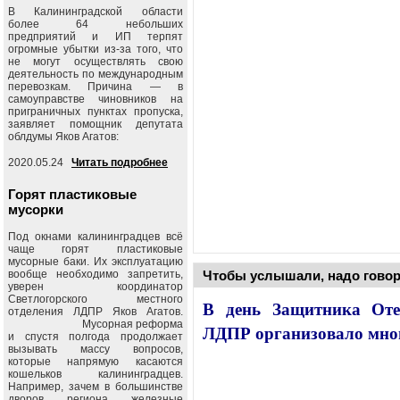
В Калининградской области
более 64 небольших
предприятий и ИП терпят
огромные убытки из-за того, что
не могут осуществлять свою
деятельность по международным
перевозкам. Причина — в
самоуправстве чиновников на
приграничных пунктах пропуска,
заявляет помощник депутата
облдумы Яков Агатов:
2020.05.24
Читать подробнее
Горят пластиковые
мусорки
Под окнами калининградцев всё
чаще горят пластиковые
мусорные баки. Их эксплуатацию
вообще необходимо запретить,
Чтобы услышали, надо говор
уверен координатор
Светлогорского местного
В день Защитника Отеч
отделения ЛДПР Яков Агатов.
Мусорная реформа
ЛДПР организовало мн
и спустя полгода продолжает
вызывать массу вопросов,
которые напрямую касаются
кошельков калининградцев.
Например, зачем в большинстве
дворов региона железные