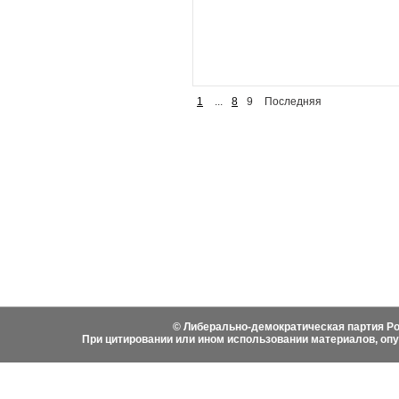
1
...
8
9
Последняя
События
Партия
Руково
Новости
Устав ЛДПР
Биогра
Видеоматериалы
Гимн ЛДПР
Выступ
Фотоматериалы
Вступить в ЛДПР
Написа
История ЛДПР
© Либерально-демократическая партия Ро
При цитировании или ином использовании материалов, оп